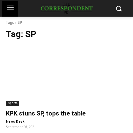
Tags
SP
Tag:
SP
Sports
KPK stuns SP, tops the table
-
News Desk
September 26, 2021