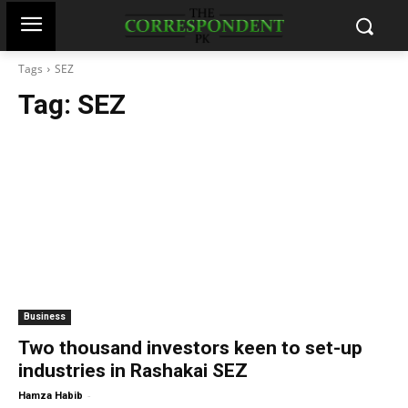
Tags
SEZ
Tag:
SEZ
Business
Two thousand investors keen to set-up
industries in Rashakai SEZ
-
Hamza Habib