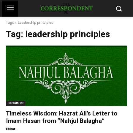
Tags
Leadership principles
Tag:
leadership principles
Default List
Timeless Wisdom: Hazrat Ali’s Letter to
Imam Hasan from “Nahjul Balagha”
-
Editor