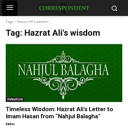
Tags
Hazrat Ali's wisdom
Tag:
Hazrat Ali's wisdom
Default List
Timeless Wisdom: Hazrat Ali’s Letter to
Imam Hasan from “Nahjul Balagha”
-
Editor