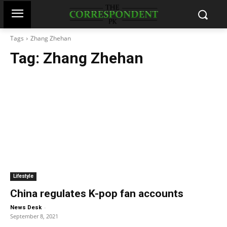
Tags
Zhang Zhehan
Tag:
Zhang Zhehan
Lifestyle
China regulates K-pop fan accounts
-
News Desk
September 8, 2021