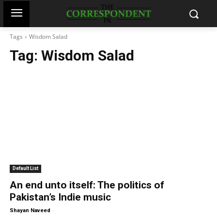
Tags
Wisdom Salad
Tag:
Wisdom Salad
Default List
An end unto itself: The politics of
Pakistan’s Indie music
-
Shayan Naveed