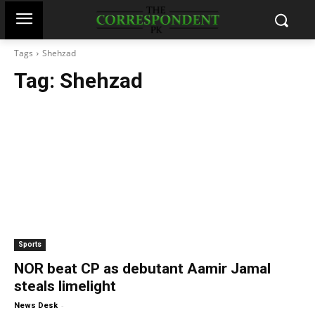
Tags
Shehzad
Tag:
Shehzad
Sports
NOR beat CP as debutant Aamir Jamal
steals limelight
-
News Desk