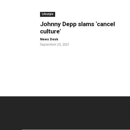
Lifestyle
Johnny Depp slams ‘cancel
culture’
-
News Desk
September 23, 2021