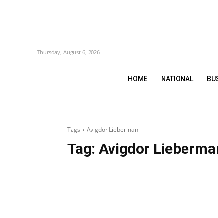
Thursday, August 6, 2026
HOME
NATIONAL
BU
Tags
Avigdor Lieberman
Tag:
Avigdor Lieberma