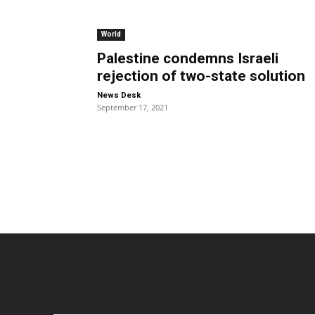
World
Palestine condemns Israeli
rejection of two-state solution
-
News Desk
September 17, 2021