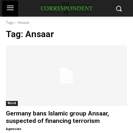
Tags
Ansaar
Tag:
Ansaar
World
Germany bans Islamic group Ansaar,
suspected of financing terrorism
-
Agencies